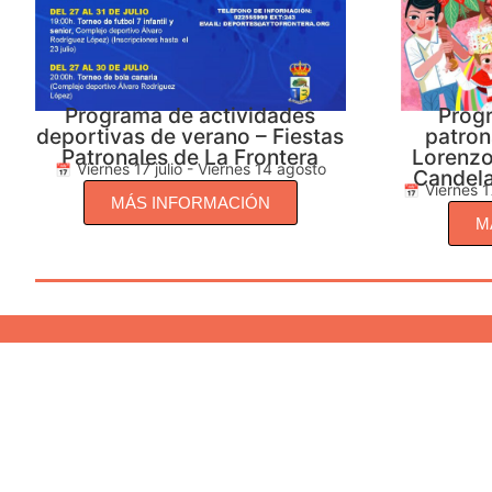
Programa de actividades
Progr
deportivas de verano – Fiestas
patron
Patronales de La Frontera
Lorenzo
Viernes 17 julio - Viernes 14 agosto
Candela
Viernes 1
MÁS INFORMACIÓN
M