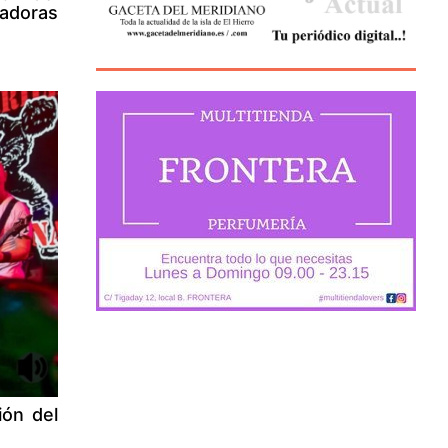
radoras
ión del