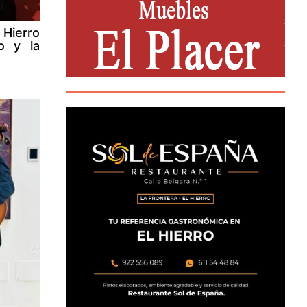
 Hierro
o y la