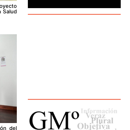
royecto
a Salud
ión del